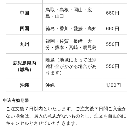
鳥取・島根・岡山・広
中国
660円
島・山口
四国
徳島・香川・愛媛・高知
660円
福岡・佐賀・長﨑・大
九州
550円
分・熊本・宮崎・鹿児島
離島（地域によっては別
鹿児島県内
途料金がかかる場合があ
550円
（離島）
ります）
沖縄
沖縄
1,100円
申込有効期限
ご注文後７日以内といたします。ご注文後７日間ご入金が
ない場合は、購入の意思がないものとし、注文を自動的に
キャンセルとさせていただきます。